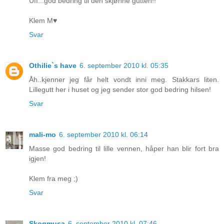
Uff...god bedring til den skjønne gutten!!
Klem M♥
Svar
Othilie`s have
6. september 2010 kl. 05:35
Åh..kjenner jeg får helt vondt inni meg. Stakkars liten.
Lillegutt her i huset og jeg sender stor god bedring hilsen!
Svar
mali-mo
6. september 2010 kl. 06:14
Masse god bedring til lille vennen, håper han blir fort bra
igjen!
Klem fra meg ;)
Svar
Skogmusa
6. september 2010 kl. 07:46