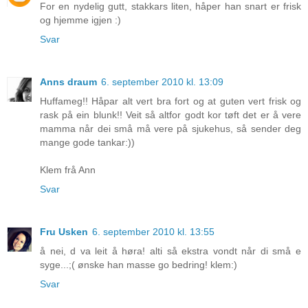
For en nydelig gutt, stakkars liten, håper han snart er frisk
og hjemme igjen :)
Svar
Anns draum
6. september 2010 kl. 13:09
Huffameg!! Håpar alt vert bra fort og at guten vert frisk og
rask på ein blunk!! Veit så altfor godt kor tøft det er å vere
mamma når dei små må vere på sjukehus, så sender deg
mange gode tankar:))
Klem frå Ann
Svar
Fru Usken
6. september 2010 kl. 13:55
å nei, d va leit å høra! alti så ekstra vondt når di små e
syge...;( ønske han masse go bedring! klem:)
Svar