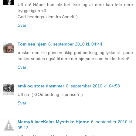
Uff da! Håper han blir fort frisk og at dere kan føle dere
trygge igjen <3
God-bedrings-klem fra Anneli :)
Svar
Tomines hjem
6. september 2010 kl. 04:44
ønsker den lille prinsen riktig god bedring, og lykke til.. gode
tanker sendes også til dere der hjemme som holder fortet!!
Svar
små og store drømmer
6. september 2010 kl. 04:58
Uff da :( GOd bedring til prinsen :)
Svar
MarnyAlice♥Kalas Mystiske Hjørne
6. september 2010 kl.
05:13